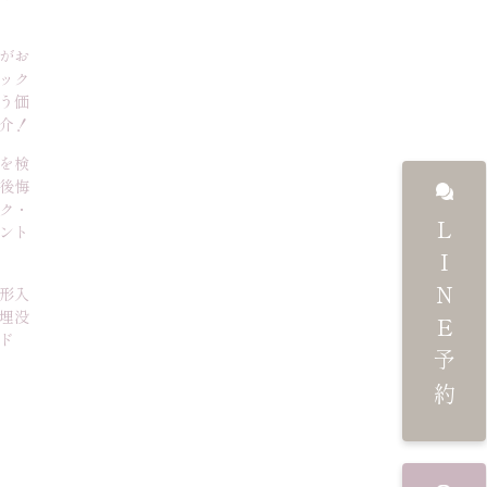
がお
ック
う価
介！
を検
後悔
ク・
LINE予約
ント
形入
埋没
ド