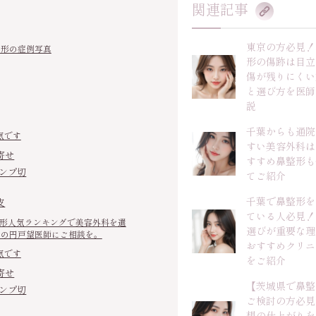
関連記事
東京の方必見！
整形の症例写真
形の傷跡は目立
傷が残りにくい
と選び方を医師
説
千葉からも通院
気です
すい美容外科は
寄せ
すすめ鼻整形も
ハンプ切
てご紹介
千葉で鼻整形を
皮
ている人必見！
鼻整形人気ランキングで美容外科を選
選びが重要な理
クの円戸望医師にご相談を。
おすすめクリニ
気です
をご紹介
寄せ
【茨城県で鼻整
ハンプ切
ご検討の方必見
想の仕上がりを