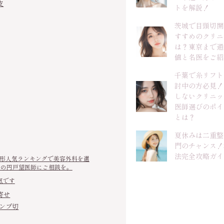
皮
トを解説！
茨城で目頭切開
すすめのクリニ
は？東京まで通
値と名医をご紹
千葉で糸リフト
討中の方必見！
しないクリニッ
医師選びのポイ
とは？
夏休みは二重整
門のチャンス！
法完全攻略ガイ
鼻整形人気ランキングで美容外科を選
クの円戸望医師にご相談を。
気です
寄せ
ハンプ切