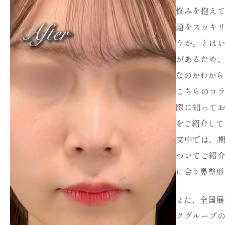
悩みを抱え
題をスッキ
うか。とは
があるため
なのかわから
こちらのコ
際に知って
をご紹介して
文中では、
ついてご紹
に合う鼻整形
また、全国展
クグループ