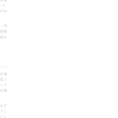
ック
がお
・円
技術
由を
を検
見！
ック
を解
おす
クと
イン