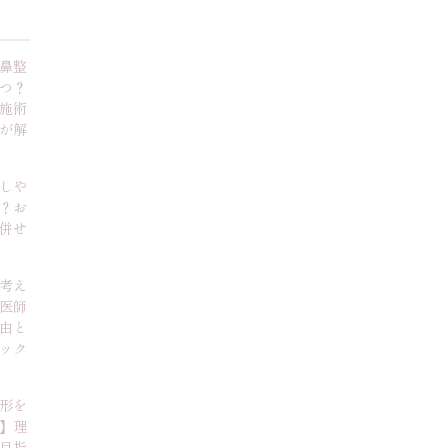
鼻整
つ？
施術
が解
しや
？お
併せ
考え
医師
由と
ック
形を
】理
目指