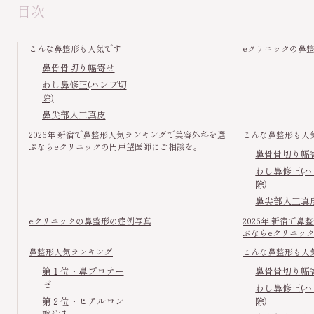
目次
こんな鼻整形も人気です
eクリニックの鼻
鼻骨骨切り幅寄せ
わし鼻修正(ハンプ切
除)
鼻尖部人工真皮
2026年 新宿で鼻整形人気ランキングで美容外科を選
こんな鼻整形も人
ぶならeクリニックの円戸望医師にご相談を。
鼻骨骨切り幅
わし鼻修正(
除)
鼻尖部人工真
eクリニックの鼻整形の症例写真
2026年 新宿で
ぶならeクリニッ
鼻整形人気ランキング
こんな鼻整形も人
第１位・鼻プロテー
鼻骨骨切り幅
ゼ
わし鼻修正(
第２位・ヒアルロン
除)