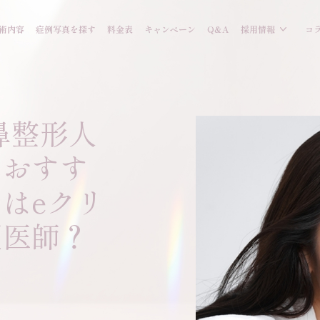
術内容
症例写真を探す
料金表
キャンペーン
Q&A
採用情報
コ
の鼻整形人
。おすす
はeクリ
望医師？