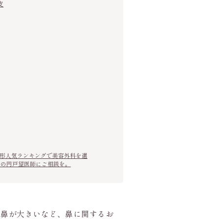
皮
鼻整形人気ランキングで美容外科を選
クの円戸望医師にご相談を。
、鼻が大きいなど、鼻に関するお