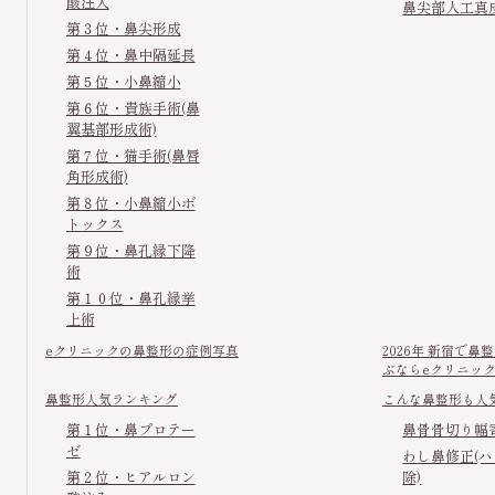
酸注入
鼻尖部人工真
第３位・鼻尖形成
第４位・鼻中隔延長
第５位・小鼻縮小
第６位・貴族手術(鼻
翼基部形成術)
第７位・猫手術(鼻唇
角形成術)
第８位・小鼻縮小ボ
トックス
第９位・鼻孔縁下降
術
第１０位・鼻孔縁挙
上術
eクリニックの鼻整形の症例写真
2026年 新宿で
ぶならeクリニッ
鼻整形人気ランキング
こんな鼻整形も人
第１位・鼻プロテー
鼻骨骨切り幅
ゼ
わし鼻修正(
第２位・ヒアルロン
除)