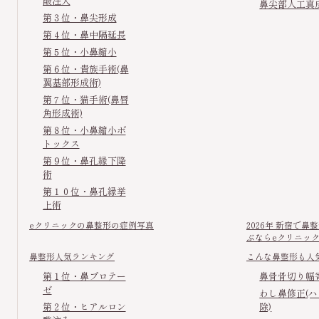
酸注入
鼻尖部人工真
第３位・鼻尖形成
第４位・鼻中隔延長
第５位・小鼻縮小
第６位・貴族手術(鼻
翼基部形成術)
第７位・猫手術(鼻唇
角形成術)
第８位・小鼻縮小ボ
トックス
第９位・鼻孔縁下降
術
第１０位・鼻孔縁挙
上術
eクリニックの鼻整形の症例写真
2026年 新宿で
ぶならeクリニッ
鼻整形人気ランキング
こんな鼻整形も人
第１位・鼻プロテー
鼻骨骨切り幅
ゼ
わし鼻修正(
第２位・ヒアルロン
除)