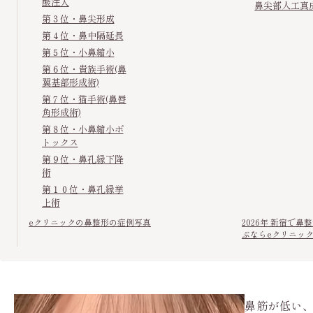
酸注入
鼻尖部人工真
第３位・鼻尖形成
第４位・鼻中隔延長
第５位・小鼻縮小
第６位・貴族手術(鼻
翼基部形成術)
第７位・猫手術(鼻唇
角形成術)
第８位・小鼻縮小ボ
トックス
第９位・鼻孔縁下降
術
第１０位・鼻孔縁挙
上術
eクリニックの鼻整形の症例写真
2026年 新宿で
ぶならeクリニッ
鼻筋が低い