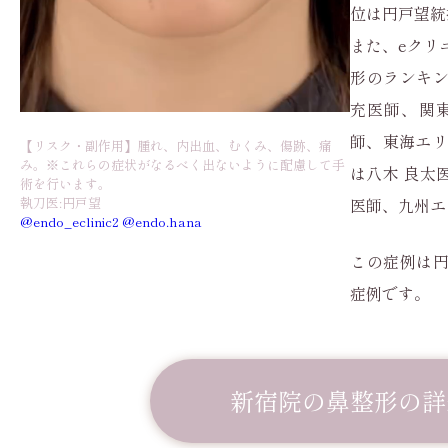
位は円戸望統
また、eクリ
形のランキ
充医師、関
師、東海エリ
【リスク・副作用】腫れ、内出血、むくみ、傷跡、痛
み。※これらの症状がなるべく出ないように配慮して手
は八木 良太
術を行います。
執刀医:円戸望
医師、九州エ
@endo_eclinic2
@endo.hana
この症例は
症例です。
新宿院の鼻整形の詳