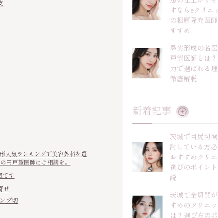
皮
すならeクリニ
の相原隆充医師
すすめ
鼻尖形成の名医
戸望医師とは？
力で選ばれる理
徹底解説
新着記事
茨城で目尻切開
討している方必
鼻整形人気ランキングで美容外科を選
おすすめクリニ
クの円戸望医師にご相談を。
選びのポイント
気です
説
寄せ
茨城で全切開が
ハンプ切
すめのクリニッ
は？選び方のポ