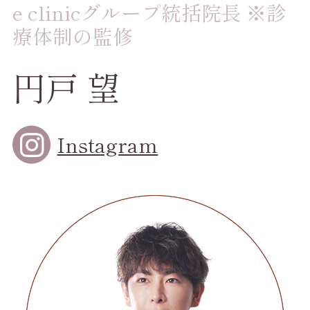
e clinicグループ統括院長 ※診
療体制の監修
円戸 望
Instagram