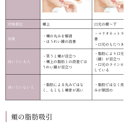
対象部位
頬上
口元の横～下
・マリオネットライ
・頬の丸みを解消
効果
善
・ほうれい線の改善
・口元のもたつきの
・脂肪により口元の
・笑うと頬が目立つ
（線）が目立つ
向いている人
・頬上の脂肪との段差でほ
・口元のラインがボ
うれい線が目立つ
している
・脂肪による丸みではな
・脂肪ではなく皮膚
向いていない人
く、もともと頬骨が高い
みが原因の
頬の脂肪吸引