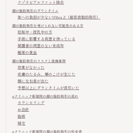
ナゾラビアルファット除去
顔の脂肪吸引のダウンタイム
体への負担が少ないUltra Z（超音波脂肪吸引）
顔の脂肪吸引を受けられない可能性のある方
妊娠中・授乳中の方
手術に影響する疾患を持っている
保護者の同意のない未成年
極度の貧血
顔の脂肪吸引のリスクと後悔事例
効果がなかった
皮膚のたるみ、頬のこけが生じた
顔に左右差が出た
予想以上にダウンタイムが長引いた
eクリニック新宿院の顔の脂肪吸引の流れ
カウンセリング
お会計
施術
帰宅
eクリニック新宿院の顔の脂肪吸引の料金表