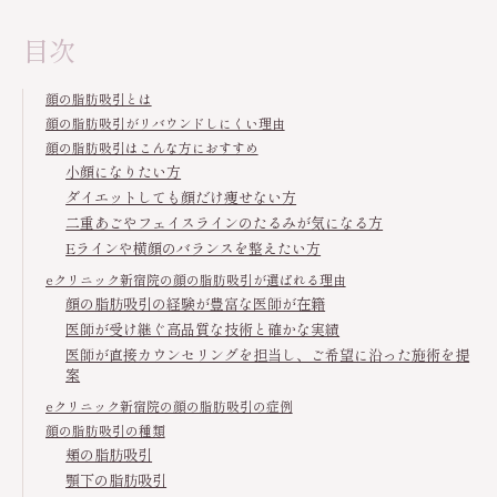
目次
顔の脂肪吸引とは
顔の脂肪吸引がリバウンドしにくい理由
顔の脂肪吸引はこんな方におすすめ
小顔になりたい方
ダイエットしても顔だけ痩せない方
二重あごやフェイスラインのたるみが気になる方
Eラインや横顔のバランスを整えたい方
eクリニック新宿院の顔の脂肪吸引が選ばれる理由
顔の脂肪吸引の経験が豊富な医師が在籍
医師が受け継ぐ高品質な技術と確かな実績
医師が直接カウンセリングを担当し、ご希望に沿った施術を提
案
eクリニック新宿院の顔の脂肪吸引の症例
顔の脂肪吸引の種類
頬の脂肪吸引
顎下の脂肪吸引