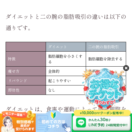
ダイエットと二の腕の脂肪吸引の違いは以下の
通りです。
ダイエット
二の腕の脂肪吸引
脂肪細胞を小さくす
特徴
脂肪細胞を除去する
る
痩せ方
全体的
局所的
リバウンド
起こりやすい
起こりにくい
即効性
なし
術後1ヶ月〜
ダイエットは、食事や運動によって脂肪細胞を
小さくする方法です。全体的に体重を落とす効
果が期待できますが、部分的に細くすることは