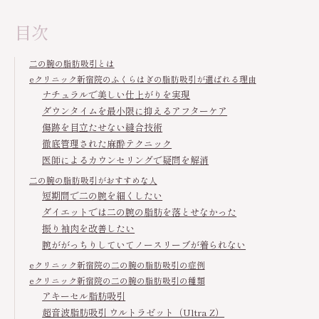
目次
二の腕の脂肪吸引とは
eクリニック新宿院のふくらはぎの脂肪吸引が選ばれる理由
ナチュラルで美しい仕上がりを実現
ダウンタイムを最小限に抑えるアフターケア
傷跡を目立たせない縫合技術
徹底管理された麻酔テクニック
医師によるカウンセリングで疑問を解消
二の腕の脂肪吸引がおすすめな人
短期間で二の腕を細くしたい
ダイエットでは二の腕の脂肪を落とせなかった
振り袖肉を改善したい
腕ががっちりしていてノースリーブが着られない
eクリニック新宿院の二の腕の脂肪吸引の症例
eクリニック新宿院の二の腕の脂肪吸引の種類
アキーセル脂肪吸引
超音波脂肪吸引 ウルトラゼット（Ultra Z）