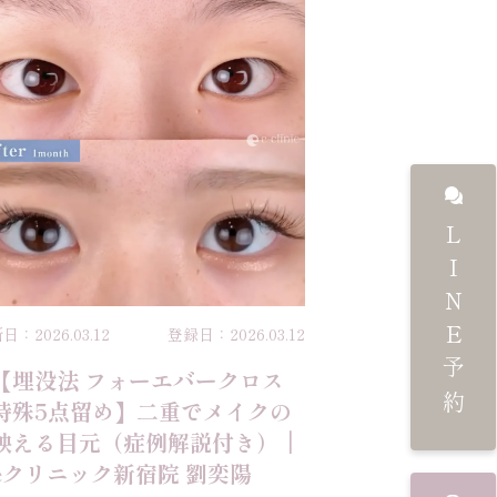
LINE予約
日：2026.03.12
登録日：2026.03.12
【埋没法 フォーエバークロス
特殊5点留め】二重でメイクの
映える目元（症例解説付き）｜
eクリニック新宿院 劉奕陽