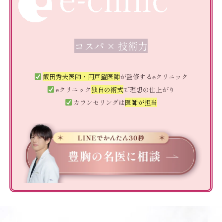
コスパ × 技術力
飯田秀夫医師・円戸望医師
が監修するeクリニック
eクリニック
独自の術式
で理想の仕上がり
カウンセリングは
医師が担当