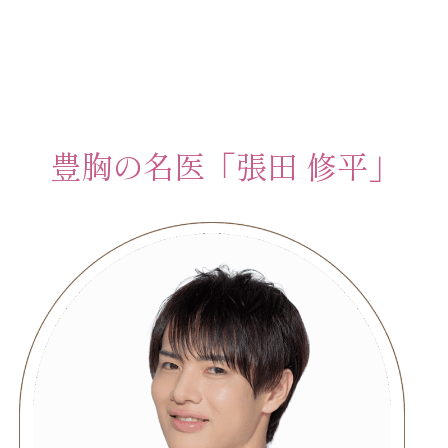
豊胸の名医「張田 修平」