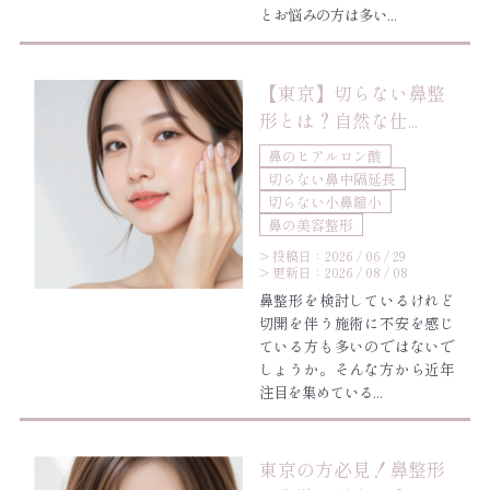
とお悩みの方は多い...
【東京】切らない鼻整
形とは？自然な仕...
鼻のヒアルロン酸
切らない鼻中隔延長
切らない小鼻縮小
鼻の美容整形
> 投稿日：2026 / 06 / 29
> 更新日：2026 / 08 / 08
鼻整形を検討しているけれど
切開を伴う施術に不安を感じ
ている方も多いのではないで
しょうか。そんな方から近年
注目を集めている...
東京の方必見！鼻整形