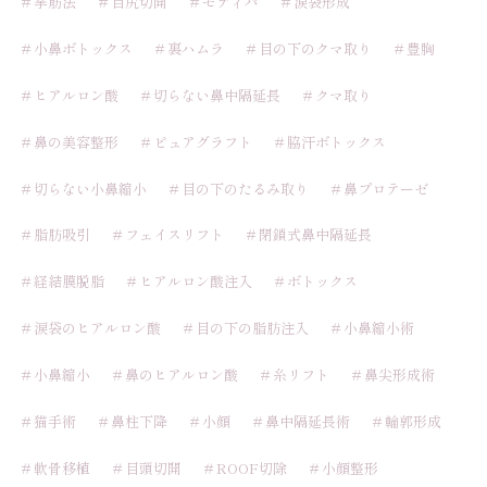
＃挙筋法
＃目尻切開
＃モティバ
＃涙袋形成
＃小鼻ボトックス
＃裏ハムラ
＃目の下のクマ取り
＃豊胸
＃ヒアルロン酸
＃切らない鼻中隔延長
＃クマ取り
＃鼻の美容整形
＃ピュアグラフト
＃脇汗ボトックス
＃切らない小鼻縮小
＃目の下のたるみ取り
＃鼻プロテーゼ
＃脂肪吸引
＃フェイスリフト
＃閉鎖式鼻中隔延長
＃経結膜脱脂
＃ヒアルロン酸注入
＃ボトックス
＃涙袋のヒアルロン酸
＃目の下の脂肪注入
＃小鼻縮小術
＃小鼻縮小
＃鼻のヒアルロン酸
＃糸リフト
＃鼻尖形成術
＃猫手術
＃鼻柱下降
＃小顔
＃鼻中隔延長術
＃輪郭形成
＃軟骨移植
＃目頭切開
＃ROOF切除
＃小顔整形