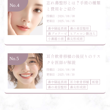
忘れ鼻整形とは？手術の種類
と費用をご紹介
投稿日：2026 / 08 / 08
更新日：2025 / 06 / 05
鼻中隔延長術
鼻の美容整形
鼻プロテーゼ
ヒアルロン酸注入
小鼻縮小術
鼻尖形成術
耳介軟骨移植の後戻りのリス
クを医師が解説
投稿日：2026 / 08 / 08
更新日：2025 / 08 / 30
鼻中隔延長術
耳介軟骨移植
新宿
鼻の美容整形
鼻尖形成術