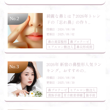
綺麗な鼻とは？2026年トレン
ドの「忘れ鼻」の作り...
投稿日：2026 / 08 / 08
更新日：2025 / 09 / 02
鼻の美容整形
鼻プロテーゼ
ヒアルロン酸注入
鼻尖形成術
2026年 新宿の鼻整形人気ラン
キング。おすすめの...
投稿日：2026 / 08 / 08
更新日：2025 / 08 / 30
鼻プロテーゼ
ヒアルロン酸注入
貴族手術
耳介軟骨移植
猫手術