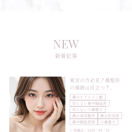
NEW
新着記事
東京の方必見！鼻整形
の傷跡は目立つ？...
鼻のヒアルロン酸
切らない鼻中隔延長
切らない小鼻縮小
鼻の美容整形
鼻尖形成術
鼻中隔延長術
小鼻縮小
> 投稿日：2026 / 08 / 02