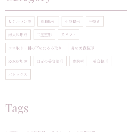
ヒアルロン酸
脂肪吸引
小顔整形
中顔面
婦人科形成
二重整形
糸リフト
クマ取り・目の下のたるみ取り
鼻の美容整形
ROOF切除
口元の美容整形
豊胸術
美容整形
ボトックス
Tags