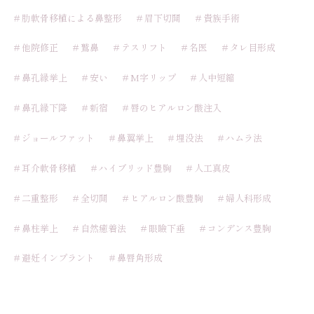
＃肋軟骨移植による鼻整形
＃眉下切開
＃貴族手術
＃他院修正
＃鷲鼻
＃テスリフト
＃名医
＃タレ目形成
＃鼻孔縁挙上
＃安い
＃M字リップ
＃人中短縮
＃鼻孔縁下降
＃新宿
＃唇のヒアルロン酸注入
＃ジョールファット
＃鼻翼挙上
＃埋没法
＃ハムラ法
＃耳介軟骨移植
＃ハイブリッド豊胸
＃人工真皮
＃二重整形
＃全切開
＃ヒアルロン酸豊胸
＃婦人科形成
＃鼻柱挙上
＃自然癒着法
＃眼瞼下垂
＃コンデンス豊胸
＃避妊インプラント
＃鼻唇角形成