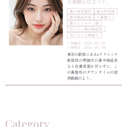
の傷跡は目立つ？...
鼻の美容整形
鼻尖形成術
鼻中隔延長術
小鼻縮小
鼻のヒアルロン酸
切らない鼻中隔延長
切らない小鼻縮小
> 投稿日：2026 / 05 / 29
> 更新日：2026 / 08 / 08
東京の新宿にあるeクリニック
新宿院の閉鎖式の鼻中隔延長
なら皮膚表面を切らずに、こ
の鼻整形のダウンタイムの症
例動画のよう...
Category