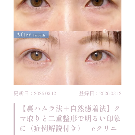
更新日：2026.03.12
登録日：2026.03.12
【裏ハムラ法＋自然癒着法】ク
マ取りと二重整形で明るい印象
に（症例解説付き）｜eクリニ