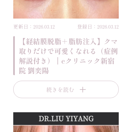
更新日：2026.03.12
登録日：2026.03.12
【経結膜脱脂＋脂肪注入】クマ
取りだけで可愛くなれる（症例
解説付き）｜eクリニック新宿
院 劉奕陽
続きを読む