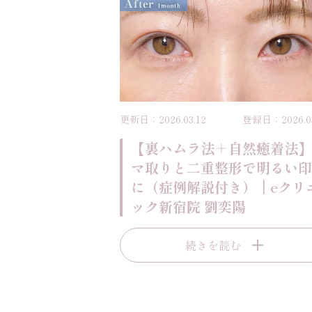
更新日：2026.03.12
登録日：2026.03
【裏ハムラ法＋自然癒着法】
マ取りと二重整形で明るい印
に（症例解説付き）｜eクリ
ック新宿院 劉奕陽
続きを読む