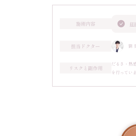
施術内容
経
担当ドクター
劉 
だるさ・熱
リスクと副作用
を行ってい