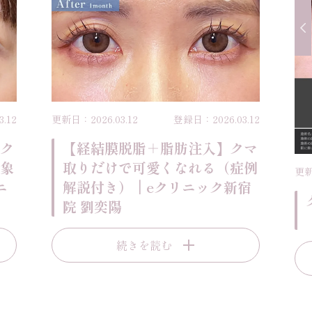
.12
更新日：2026.03.12
登録日：2026.03.12
ク
【経結膜脱脂＋脂肪注入】クマ
象
取りだけで可愛くなれる（症例
更新
ニ
解説付き）｜eクリニック新宿
院 劉奕陽
続きを読む