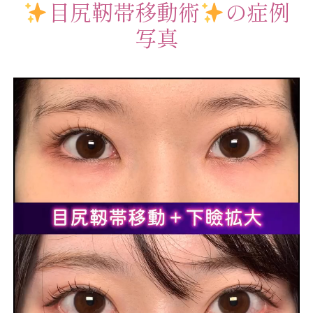
目尻靭帯移動術
の症例
写真