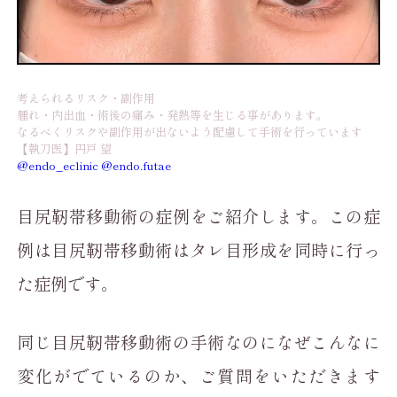
考えられるリスク・副作用
腫れ・内出血・術後の痛み・発熱等を生じる事があります。
なるべくリスクや副作用が出ないよう配慮して手術を行っています
【執刀医】円戸 望
@endo_eclinic
@endo.futae
目尻靭帯移動術の症例をご紹介します。この症
例は目尻靭帯移動術はタレ目形成を同時に行っ
た症例です。
同じ目尻靭帯移動術の手術なのになぜこんなに
変化がでているのか、ご質問をいただきます