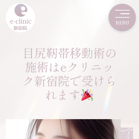
目尻靭帯移動術の
施術はeクリニッ
ク新宿院で受けら
れます