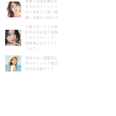
茨城で目頭切開がお
すすめのクリニック
は？東京まで通う価
値と名医をご紹介！
千葉で糸リフトを検
討中の方必見！後悔
しないクリニック・
医師選びのポイント
とは？
夏休みは二重整形入
門のチャンス！埋没
法完全攻略ガイド